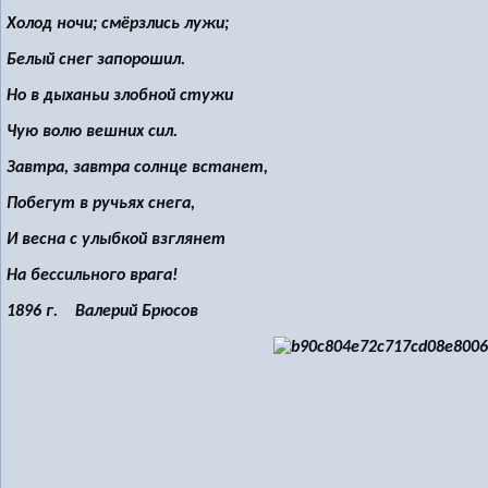
Холод ночи; смёрзлись лужи;
Белый снег запорошил.
Но в дыханьи злобной стужи
Чую волю вешних сил.
Завтра, завтра солнце встанет,
Побегут в ручьях снега,
И весна с улыбкой взглянет
На бессильного врага!
1896 г. Валерий Брюсов