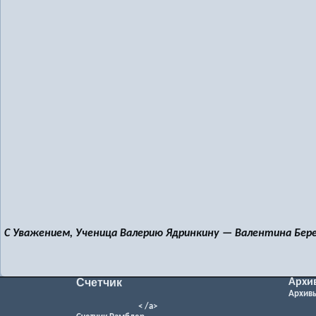
С Уважением, Ученица Валерию Ядринкину — Валентина Бере
Счетчик
Архи
Архив
< /a>