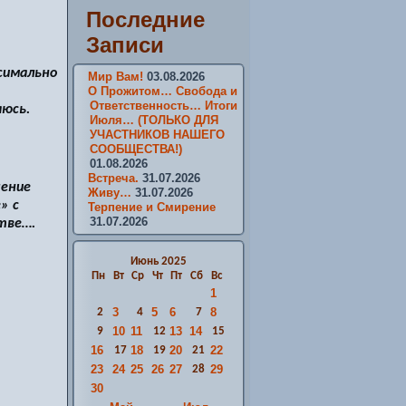
Последние
Записи
симально
Мир Вам!
03.08.2026
О Прожитом… Свобода и
Ответственность… Итоги
аюсь.
Июля… (ТОЛЬКО ДЛЯ
УЧАСТНИКОВ НАШЕГО
СООБЩЕСТВА!)
01.08.2026
Встреча.
31.07.2026
пение
Живу…
31.07.2026
» с
Терпение и Смирение
31.07.2026
тве….
Июнь 2025
Пн
Вт
Ср
Чт
Пт
Сб
Вс
1
3
5
6
8
2
4
7
10
11
13
14
9
12
15
16
18
20
22
17
19
21
23
24
25
26
27
29
28
30