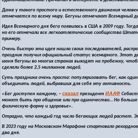
единомышленники. Прочитал в интернете и действительно
Даже у такого простого и естественного движения человека
отмечается по всему миру. Бегуны отмечают Всемирный ден
Идея Всемирного дня бега появилась в США в 2009 году. Тог
но его отмечали все легкоатлетические сообщества Штато
примеру.
Очень быстро эта идея нашла своих последователей, распро
праздник получил официальный статус всемирного. Этот де
июня бегуны во многих странах выходят на пробежку, чтоб
сделали более 2,5 миллионов людей.
Суть праздника очень проста: популяризовать бег, как один
объединить людей, выбравших для себя эту активность.
сказал
ИААФ
«Бег доступен каждому, –
президент
Себасть
может быть про общение или про одиночество… Но больше в
физическую форму и здоровье».
Отрадно, что каждый год число бегающих людей растет. Э
В 2023 году на Московском Марафоне стартовало рекордное
два дня.