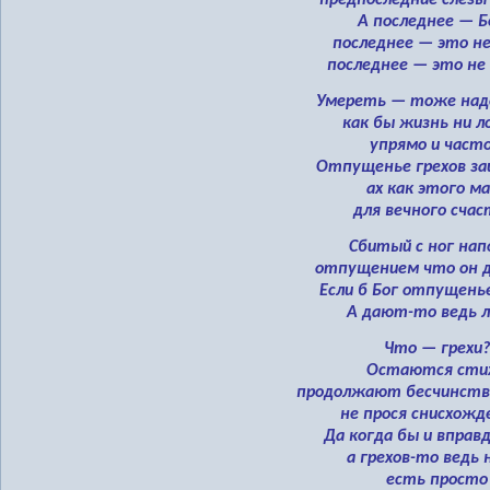
предпоследние слезы
А последнее — Б
последнее — это не
последнее — это не 
Умереть — тоже над
как бы жизнь ни л
упрямо и част
Отпущенье грехов з
ах как этого м
для вечного счас
Сбитый с ног нап
отпущением что он 
Если б Бог отпущень
А дают-то ведь 
Что — грехи?
Остаются стих
продолжают бесчинства
не прося снисхожд
Да когда бы и вправд
а грехов-то ведь 
есть просто