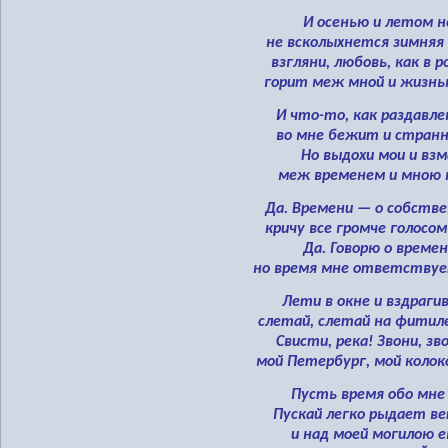
И осенью и летом н
не всколыхнется зимняя
взгляни, любовь, как в р
горит меж мной и жизнь
И что-то, как раздавле
во мне бежит и странн
Но выдохи мои и взм
меж временем и мною 
Да. Времени — о собстве
кричу все громче голосо
Да. Говорю о времен
но время мне ответствуе
Лети в окне и вздрагив
слетай, слетай на фитил
Свисти, река! Звони, зв
мой Петербург, мой колок
Пусть время обо мне
Пускай легко рыдает ве
и над моей могилою е