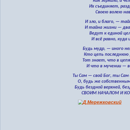
Как зеркало, а че
Их съединяет, раз
Своею волею нав
И зло, и благо, — тай
И тайна жизни — дв
Ведут к единой цел
И всё равно, куда 
Будь мудр, — иного не
Кто цепь последнюю 
Тот знает, что в цепя
И что в мучении — в
Ты Сам — свой Бог, ты Сам
О, будь же собственны
Будь бездной верхней, бе
СВОИМ НАЧАЛОМ И К