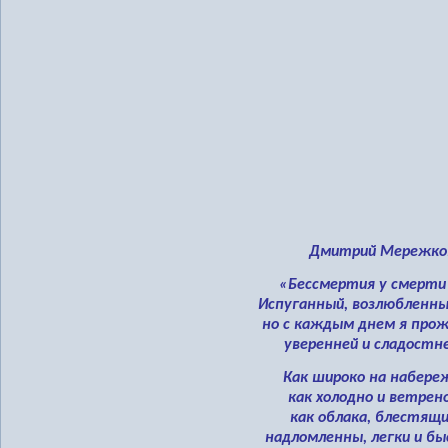
Дмитрий Мережков
«Бессмертия у смерти 
Испуганный, возлюбленны
но с каждым днем я пр
уверенней и сладостне
Как широко на набере
как холодно и ветрено
как облака, блестящи
надломленны, легки и б