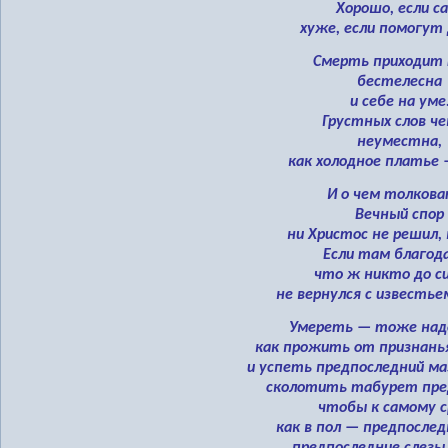
Хорошо, если с
хуже, если помогут 
Смерть приходит 
бестелесна
и себе на уме
Грустных слов че
неуместна,
как холодное платье 
И о чем толков
Вечный спор
ни Христос не решил,
Если там благод
что ж никто до си
не вернулся с известь
Умереть — тоже над
как прожить от признанья
и успеть предпоследний ма
сколотить табурет пре
чтобы к самому с
как в пол — предпосле