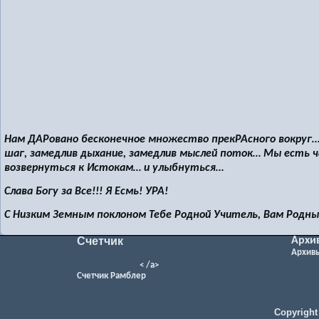
Нам ДАРовано бесконечное множество прекРАсного вокруг
шаг, замедлив дыхание, замедлив мыслей поток… Мы есть ч
возвернуться к Истокам… и улыбнуться…
Слава Богу за Все!!! Я Есмь! УРА!
С Низким Земным поклоном Тебе Родной Учитель, Вам Родны
Счетчик
Архи
Архив
< /a>
Счетчик Рамблер
Copyright 