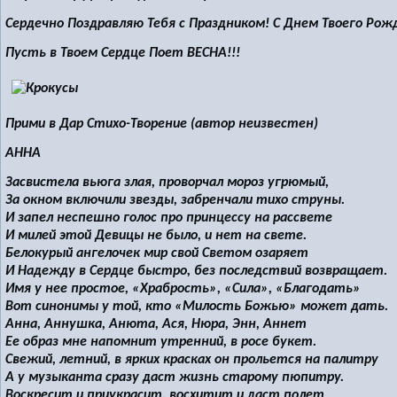
Сердечно Поздравляю Тебя с Праздником! С Днем Твоего Рож
Пусть в Твоем Сердце Поет ВЕСНА!!!
Прими в Дар Стихо-Творение (автор неизвестен)
АННА
Засвистела вьюга злая, проворчал мороз угрюмый,
За окном включили звезды, забренчали тихо струны.
И запел неспешно голос про принцессу на рассвете
И милей этой Девицы не было, и нет на свете.
Белокурый ангелочек мир свой Светом озаряет
И Надежду в Сердце быстро, без последствий возвращает.
Имя у нее простое, «Храбрость», «Сила», «Благодать»
Вот синонимы у той, кто «Милость Божью» может дать.
Анна, Аннушка, Анюта, Ася, Нюра, Энн, Аннет
Ее образ мне напомнит утренний, в росе букет.
Свежий, летний, в ярких красках он прольется на палитру
А у музыканта сразу даст жизнь старому пюпитру.
Воскресит и приукрасит, восхитит и даст полет