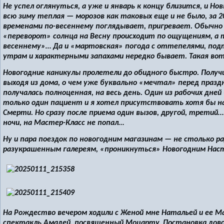
Не успел оглянуться, а уже и январь к концу близится, и Н
всю зиму теплая — морозов как таковых еще и не было, за 2
временами по-весеннему поглядывает, пригревает. Обычно жд
«переворот» солнца на Весну происходит по ощущениям, а 
весеннему»… Да и «мартовская» погода с оттепелями, под
утрам и характерными запахами нередко бывает. Такая во
Новогодние каникулы пролетели до обидного быстро. Получи
выходя из дома, о чем уже буквально «мечтал» перед празд
получалась полноценная, на весь день. Один из рабочих дне
только один пациент и я хотел присутствовать хотя бы н
Смерти. Но сразу после приема один вызов, другой, третий…
ночи, на Мастер-Класс не попал…
Ну и пара поездок по новогодним магазинам — не столько р
разукрашенным галереям, «проникнуться» Новогодним На
На Рождество вечером ходили с Женой мне Натальей и ее М
спектакль Амадей, посвященный Моцарту. Постановка довол