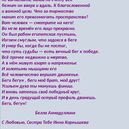
не вычислить, какой по счёту век
бежит он вверх и вдаль. К благословенной
и важной цели. Что за торжество
манит его превозмогать пространство?
Вот человек — смотрите на него!
Во мгле времён его лицо прекрасно.
Он был рабом египетских пустынь,
Изгоем смуглым, что задохся в беге
И умер бы, когда бы не постиг,
что суть судьбы — есть вечный бег к победе.
Всё прочее недвижно и мертво,
А в нём живут азарт и напряженье
И золотыми мышцами его
Всё человечество вершит движенье.
Беги бегун , беги мой брат, мой друг!
Усильем духа ты минуешь финиш.
И вновь затеешь свой победный круг,
И в день грядущий острый профиль двинешь.
Беги, бегун!
Белла Ахмадуллина
С Любовью, Сестра Тебе Инна Корнышева