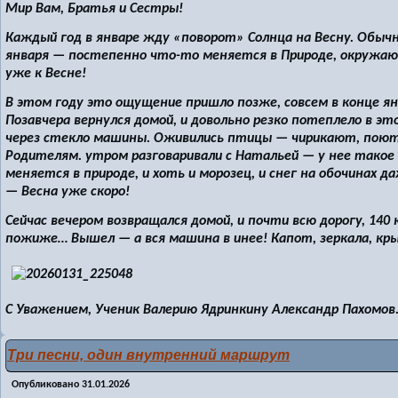
Мир Вам, Братья и Сестры!
Каждый год в январе жду «поворот» Солнца на Весну. Обыч
января — постепенно что-то меняется в Природе, окружа
уже к Весне!
В этом году это ощущение пришло позже, совсем в конце янв
Позавчера вернулся домой, и довольно резко потеплело в э
через стекло машины. Оживились птицы — чирикают, поют 
Родителям. утром разговаривали с Натальей — у нее тако
меняется в природе, и хоть и морозец, и снег на обочинах 
— Весна уже скоро!
Сейчас вечером возвращался домой, и почти всю дорогу, 140
пожиже… Вышел — а вся машина в инее! Капот, зеркала, кр
С Уважением, Ученик Валерию Ядринкину Александр Пахомов
Три песни, один внутренний маршрут
Опубликовано
31.01.2026