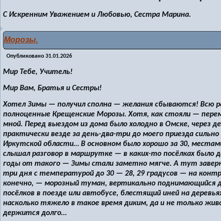
С Искренним Уважением и Любовью, Сестра Марина.
Морозы.
Опубликовано
31.01.2026
Мир Тебе, Учитель!
Мир Вам, Братья и Сестры!
Хотел Зимы — получил сполна — желания сбываются! Всю ра
полноценные Крещенские Морозы. Хотя, как стояли — пере
мной. Перед выездом из дома было холодно в Омске, через д
практически везде за день-два-три до моего приезда сильно 
Иркутской области… В основном было хорошо за 30, местами
слышал разговор в маршрутке — в каких-то посёлках было 
годы от такого — Зимы стали заметно мягче. А тут заверну
три дня с температурой до 30 — 28, 29 градусов — на контр
конечно, — морозный туман, вертикально поднимающийся д
посёлков в поезде или автобусе, блестящий иней на деревья
насколько тяжело в такое время диким, да и не только жи
держится долго…