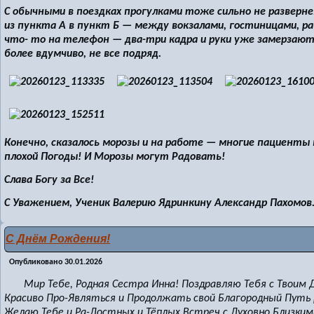
С обычными в поездках прогулками тоже сильно не разве
из пункта А в пункт Б — между вокзалами, гостиницами, 
что- то на телефон — два-три кадра и руки уже замерзаю
более вдумчиво, не все подряд.
Конечно, сказалось морозы и на работе — многие пациенты 
плохой Погоды! И Морозы могут Радовать!
Слава Богу за Все!
С Уважением, Ученик Валерию Ядринкину Александр Пахомов
С Днём Рождения!
Опубликовано
30.01.2026
Мир Тебе, Родная Сестра Инна! Поздравляю Тебя с Твоим Д
Красиво Про-Являться и Продолжать свой Благородный Путь 
Желаю Тебе и Ра-Достных и Тёплых Встреч с Духовно Близким