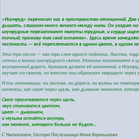
«Изумруд»
переносит нас в пространство отношений. Две 
дышать, слишком много личного между ними. Он уходит на 
изумрудные перезапевают минуты трудные, и сердце ищет
точный; проживу так свой остаток». Здесь время замедляе
честность — всё переплетается в одном цвете, в одном зву
Эти три песни — как три слоя одного пейзажа. Листва, пада
стены и волны изумрудного света. Манижа напоминает о ц
внутренней дороге, Аржаков делает её интимной, а
Изумру
звучит по-своему, но вместе они образуют маршрут через в
И ты понимаешь: ни листва, ни дорога, ни волны не повто
компасы, как свет через щель, как дыхание момента, кото
Свет просачивается через щель,
звук становится цветом,
цвет — дыханием,
и музыка остаётся внутри,
как момент, которого больше не будет…
С Уважением, Сестра-Послушница Инна Корнышева