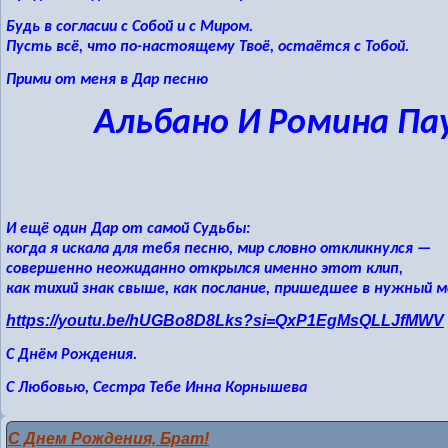
Будь в согласии с Собой и с Миром.
Пусть всё, что по-настоящему Твоё, остаётся с Тобой.
Прими от меня в Дар песню
Альбано И Ромина Па
И ещё один Дар от самой Судьбы:
когда я искала для тебя песню, мир словно откликнулся —
совершенно неожиданно открылся именно этот клип,
как тихий знак свыше, как послание, пришедшее в нужный 
https://youtu.be/hUGBo8D8Lks?si=QxP1EgMsQLLJfMWV
С Днём Рождения.
С Любовью, Сестра Тебе Инна Корнышева
С Днем Рождения, Брат!