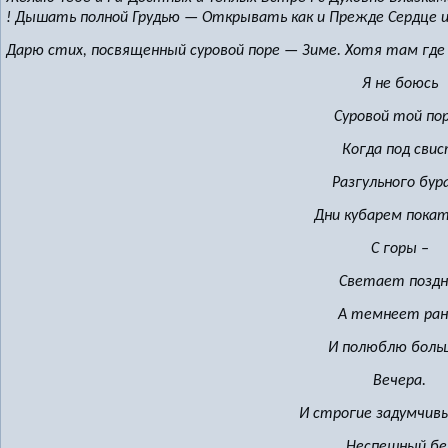
! Дышать полной Грудью — Открывать как и Прежде Сердце
Дарю стих, посвященный суровой поре — Зиме. Хотя там где
Я не боюсь
Суровой той по
Когда под сви
Разгульного бур
Дни кубарем пока
С горы –
Светает поздн
А темнеет ран
И полюблю боль
Вечера.
И строгие задумчивы
Неспешный бе