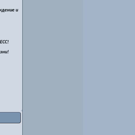
ждение и
ЕСС!
зни!