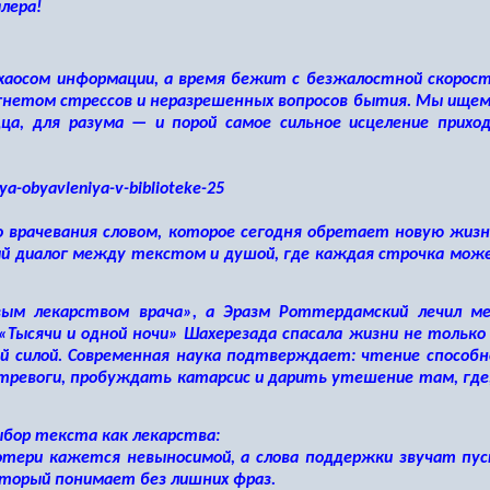
лера!
 хаосом информации, а время бежит с безжалостной скорос
 гнетом стрессов и неразрешенных вопросов бытия. Мы ищем
дца, для разума — и порой самое сильное исцеление прихо
 врачевания словом, которое сегодня обретает новую жизн
ный диалог между текстом и душой, где каждая строчка мо
вым лекарством врача», а Эразм Роттердамский лечил м
«Тысячи и одной ночи» Шахерезада спасала жизни не только
ой силой. Современная наука подтверждает: чтение способ
тревоги, пробуждать катарсис и дарить утешение там, где,
бор текста как лекарства:
тери кажется невыносимой, а слова поддержки звучат пус
торый понимает без лишних фраз.