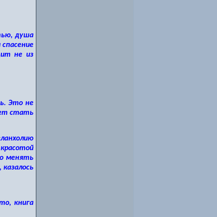
тью, душа
 спасение
дит не из
ь. Это не
жет стать
еланхолию
 красотой
но менять
 казалось
то, книга