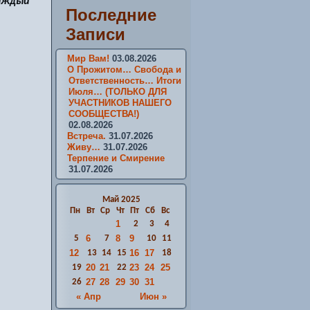
каждый
Последние
Записи
Мир Вам!
03.08.2026
О Прожитом… Свобода и
Ответственность… Итоги
Июля… (ТОЛЬКО ДЛЯ
УЧАСТНИКОВ НАШЕГО
СООБЩЕСТВА!)
02.08.2026
Встреча.
31.07.2026
Живу…
31.07.2026
Терпение и Смирение
31.07.2026
Май 2025
Пн
Вт
Ср
Чт
Пт
Сб
Вс
1
2
3
4
6
8
9
5
7
10
11
12
16
17
13
14
15
18
20
21
23
24
25
19
22
27
28
29
30
31
26
« Апр
Июн »