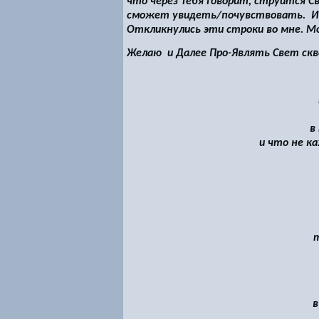
что через Тебя Говорит, струится С
сможет увидеть/почувствовать. И 
Откликнулись эти строки во мне. М
Желаю и Далее Про-Являть Свет скв
в
и что не к
в