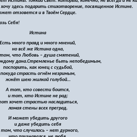
вет Истины. Тонкий Свет. Который, конечно, не всегда и не 
хочу здесь подарить стихотворение, посвященное Истине.
ожет отзовется и в Твоём Сердце.
озь Себя!
Истина
Есть много правд и много мнений,
но всё же Истина одна,
 том, что Любовь – душа смятений,
аждому дана.Стремленье быть непобедимым,
поспорить, как юнец с судьбой,
покуда страсть огнём незримым,
жжёт шею жилкой голубой…
А тот, кто совести боится,
и тот, кто Истине не рад:
тот хочет страстью насладиться,
ломая стены всех преград.
И может убедить другого
и даже убедить себя
 том, что случилось – нет дурного,
что признавался, не любя.