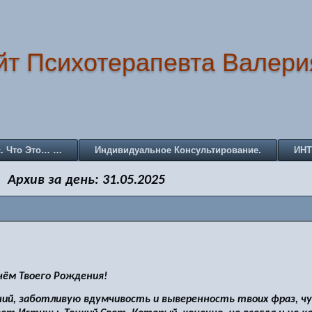
йт Психотерапевта Валери
с. Что Это… …
Индивидуальное Консультирование.
ИН
Архив за день:
31.05.2025
ём Твоего Рождения!
ний, заботливую вдумчивость и выверенность твоих фраз, ч