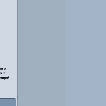
и и
р и
стра!