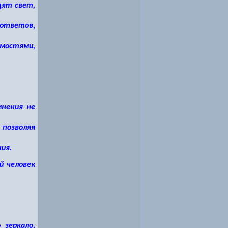
дят свет,
 ответов,
имостями,
мнения не
позволяя
ия.
й человек
 зеркало,