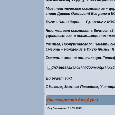
Близко моему Сердцу, что Смерть 
Мое теистическое осознавание – дер
снова Дерево Оживает! Все дело в К
Пусть Наши Корни — Единение с МИ
Что мешает осознавать Вечность? 
удовольствие, а после….еще тоскли
Уяснила, Прочувствовала: Память с
Смерть – Рождение в Иную Жизнь! Я 
Смерть – это не аннигиляция. Транс
Да Будет Так!
С Низким, Земным Поклоном, Ученица
Как лекарство для Души
Опубликовано
31.05.2025