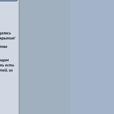
далось
ткрытия!
ства
ающим
ть есть
тей, из