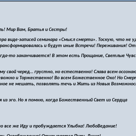
ь! Мир Вам, Братья и Сестры!
ра виде-записей семинара «Смысл смерти». Тоскую, что не у
трансформировалась и будут иные Встречи! Переживания! О
огда-то заканчивается! В этом есть Прощание, Светлые Чув
му свой черед… грустно, но естественно! Слава всем осозн
вожно и Торжественно! Во всем Божественное Око! Но Смер
вное не мешать, позволять течь и Жить из Новых Возможнос
я из эго. Но я помню, когда Божественный Свет из Сердца
но все же Иду и пробуждается Улыбка! ЛюбоВедание!