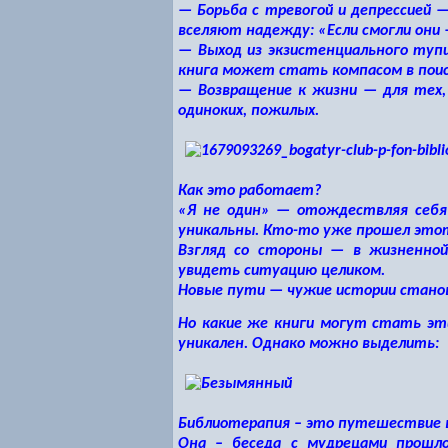
— Борьба с тревогой и депрессией
— 
вселяют надежду: «Если смогли они —
— Выход из экзистенциального туп
книга может стать компасом в поис
— Возвращение к жизни
— для тех, 
одиноких, пожилых.
Как это работает?
«Я не один»
— отождествляя себя с
уникальны. Кто-то уже прошел это
Взгляд со стороны
— в жизненной 
увидеть ситуацию целиком.
Новые пути
— чужие истории стано
Но какие же книги могут стать эт
уникален. Однако можно выделить:
Библиотерапия – это путешествие в
Она – беседа с мудрецами прошлог