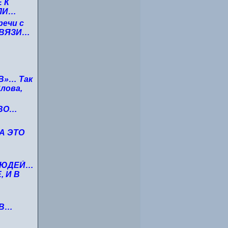
 К
ЛИ…
ечи с
СВЯЗИ…
…
В»… Так
лова,
ОВО…
А ЭТО
 ЛЮДЕЙ…
 И В
ОВ…