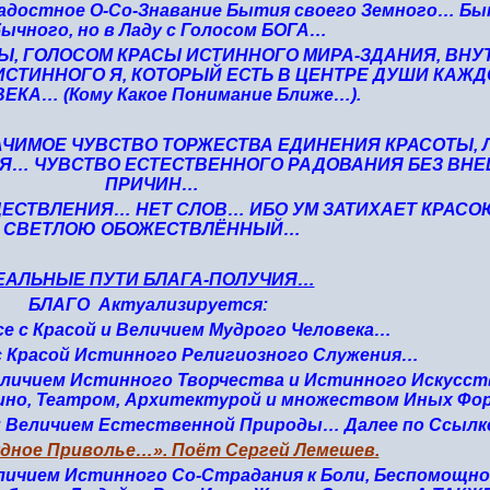
Радостное О-Со-Знавание Бытия своего Земного… Б
ычного, но в Ладу с Голосом БОГА…
Ы, ГОЛОСОМ КРАСЫ ИСТИННОГО МИРА-ЗДАНИЯ, ВНУ
СТИННОГО Я, КОТОРЫЙ ЕСТЬ В ЦЕНТРЕ ДУШИ КАЖ
ЕКА… (Кому Какое Понимание Ближе…).
АЧИМОЕ ЧУВСТВО ТОРЖЕСТВА ЕДИНЕНИЯ КРАСОТЫ, 
Я… ЧУВСТВО ЕСТЕСТВЕННОГО РАДОВАНИЯ БЕЗ ВН
ПРИЧИН…
ДЕСТВЛЕНИЯ… НЕТ СЛОВ… ИБО УМ ЗАТИХАЕТ КРАСО
СВЕТЛОЮ ОБОЖЕСТВЛЁННЫЙ…
ЕАЛЬНЫЕ ПУТИ БЛАГА-ПОЛУЧИЯ…
БЛАГО
Актуализируется:
се с Красой и Величием Мудрого Человека…
с Красой Истинного Религиозного Служения…
Величием Истинного Творчества и Истинного Искусс
ино, Театром, Архитектурой и множеством Иных Ф
 и Величием Естественной Природы… Далее по Ссылк
дное Приволье…». Поёт Сергей Лемешев.
еличием Истинного Со-Страдания к Боли, Беспомощн