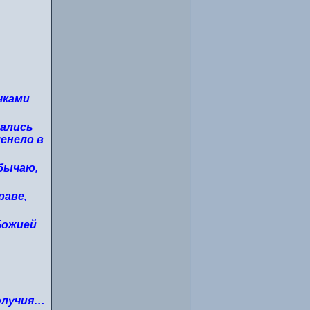
чками
шались
ленело в
обычаю,
раве,
Божией
Получия…