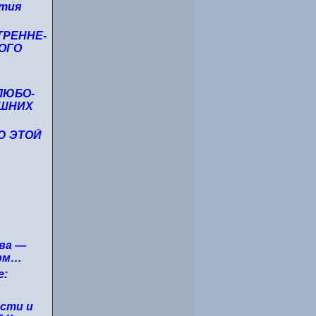
ытия
ТРЕННЕ-
ДОГО
ЛЮБО-
ЕШНИХ
Ю ЭТОЙ
тва —
орм…
е:
ости и