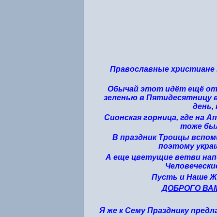
Православные христиане 
Обычай этот идёт ещё от 
зеленью в Пятидесятницу в 
день,
Сионская горница, где на 
тоже был
В праздник Троицы вспом
поэтому украш
А еще цветущие ветви нап
Человеческ
Пусть и Наше 
ДОБРОГО ВА
Я же к Сему Празднику предл