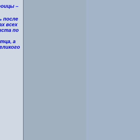
роицы –
ь после
ах всех
иста по
тца, а
еликого