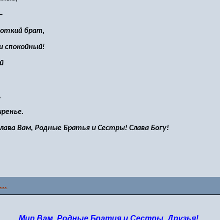
—
роткий брат,
и спокойный!
й
,
иренье.
Слава Вам, Родные Братья и Сестры! Слава Богу!
Я…
Мир Вам, Родные Братия и Сестры, Друзья!