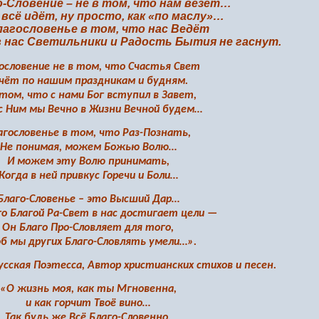
-Словение – не в том, что нам везёт…
всё идёт, ну просто, как «по маслу»…
лагословенье в том, что нас Ведёт
в нас Светильники и Радость Бытия не гаснут.
ословение не в том, что Счастья Свет
чёт по нашим праздникам и будням.
 том, что с нами Бог вступил в Завет,
с Ним мы Вечно в Жизни Вечной будем…
агословенье в том, что Раз-Познать,
Не понимая, можем Божью Волю…
И можем эту Волю принимать,
Когда в ней привкус Горечи и Боли…
Благо-Словенье – это Высший Дар…
го Благой Ра-Свет в нас достигает цели —
Он Благо Про-Словляет для того,
б мы других Благо-Словлять умели…».
усская Поэтесса, Автор христианских стихов и песен.
«О жизнь моя, как ты Мгновенна,
и как горчит Твоё вино…
Так будь же Всё Благо-Словенно,