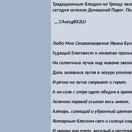
Традиционным блюдом на Троицу явл
сегодня испекли Домашний Пирог. П
Любо Мне Стихотворение Ивана Буни
Гудящий благовест к молитве призы
На солнечных лучах над нивами звен
Даль заливных лугов в лазури утопа
И речка на лугах сверкает и горит.
А на селе с утра идет обедня в храме
Зеленою травой усыпан весь амвон,
Алтарь, сияющий и убранный цветам
Янтарным блеском свеч и солнца оза
И звонко хор поет, веселый и нестро