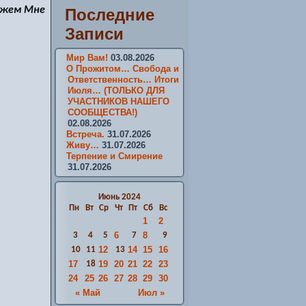
Мужем Мне
Последние
Записи
Мир Вам!
03.08.2026
О Прожитом… Свобода и
Ответственность… Итоги
Июля… (ТОЛЬКО ДЛЯ
УЧАСТНИКОВ НАШЕГО
СООБЩЕСТВА!)
02.08.2026
Встреча.
31.07.2026
Живу…
31.07.2026
Терпение и Смирение
31.07.2026
Июнь 2024
Пн
Вт
Ср
Чт
Пт
Сб
Вс
1
2
6
8
3
4
5
7
9
12
14
15
16
10
11
13
17
19
20
21
22
23
18
24
25
26
27
28
29
30
« Май
Июл »