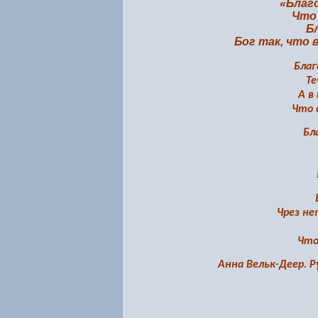
«Благо
Что 
Б
Бог так, что 
Благ
Те
А в
Что 
Бл
Чрез не
Что
Анна Вельк-Деер. Р