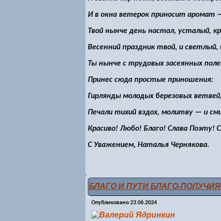
И в окна ветерок приносит аромат 
Твой нынче день настал, усталый, к
Весенний праздник твой, и светлый, 
Ты нынче с трудовых засеянных поле
Принес сюда простые приношения:
Гирлянды молодых березовых ветвей
Печали тихий вздох, молитву — и см
Красиво! Любо! Благо! Слава Поэту! 
С Уважением, Наталья Чернякова.
БЛАГО И ПУТИ БЛАГО-ПОЛУЧИ
Опубликовано
23.06.2024