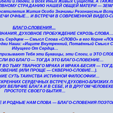
бели и Людей, и Всех Иных Живых Существ, А ТАКЖЕ
ЛВНОМУ СТРАДАНИЮ НАШЕЙ ОБЩЕЙ МАТЕРИ — ЗЕМ
десятилетия Жития Особо Значимы Резонансные Встр
РЕЧИ ОЧНЫЕ… И ВСТРЕЧИ В СОВРЕМЕННОЙ ВИДЕО-
БЛАГО-СЛОВЕНИЯ…
ОЗНАНИЯ, ДУХОВНОЕ ПРОБУЖДЕНИЕ СКРОЗЬ СЛОВА
ь Сердцем — Смысл Слова «СЛОВО» в его Корне «ЛО
едки Наши: «Ищите Внутренний, Потаённый Смысл С
Идущего От Сердца…
у призывают Тебя эти Буквицы, эти Слоги, и ЭТО СЛ
ЕСЛИ ВО БЛАГО — ТОГДА ЭТО БЛАГО-СЛОВЕНИЕ…
 ВО ТЬМУ ТВАРНОГО МРАКА И МРАКА-БЕСИЯ — ТОГД
ОВЕНИЕ (ИЛИ ПРОЩЕ — СКВЕРНО-СЛОВИЕ…).
НИЕ СУТЬ ТАИНСТВА ИСТИННОЙ ФИЛОСОФИИ…
ИСКРЕННИХ СЕРДЕЧНЫХ ВСТРЕЧ ДУХОВНО-БЛИЗКИХ
 ВЕЛИЧИЕ БЛАГА И В СЕБЕ, И В ДРУГОМ ЧЕЛОВЕКЕ,
ПРОСТОТЕ СВОЕГО БЫТИЯ…
 И РОДНЫЕ НАМ СЛОВА — БЛАГО-СЛОВЕНИЯ ПОЭТ