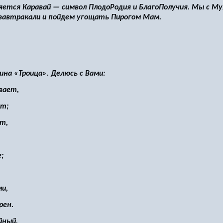
яется Каравай — символ ПлодоРодия и БлагоПолучия. Мы с 
озавтракали и пойдем угощать Пирогом Мам.
на «Троица». Делюсь с Вами:
вает,
ит;
ет,
;
и,
рен.
йный,