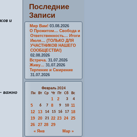
Последние
Записи
сов и
Мир Вам!
03.08.2026
О Прожитом… Свобода и
Ответственность… Итоги
Июля… (ТОЛЬКО ДЛЯ
УЧАСТНИКОВ НАШЕГО
СООБЩЕСТВА!)
02.08.2026
Встреча.
31.07.2026
Живу…
31.07.2026
Терпение и Смирение
31.07.2026
Февраль 2024
— важно
Пн
Вт
Ср
Чт
Пт
Сб
Вс
1
2
3
4
5
8
11
6
7
9
10
12
13
18
14
15
16
17
19
20
22
23
24
25
21
26
27
28
29
« Янв
Мар »