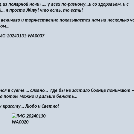
з полярной ночи»…. у всех по-разному…и со здоровьем, и с
й… я просто Живу! что есть, то есть!
величаво и торжественно показывается нам на несколько ча
том…
ся в суете … словно… где бы не застало Солнце понимают 
, а потом можно и дальше бежать…
у красоту… Любо и Светло!