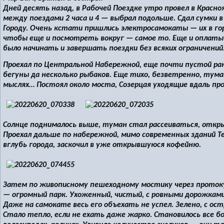
Дней десять назад, в Рабочей Поездке утро провел в Красн
между поездами 2 часа и 4 — выбрал подольше. Сдал сумки в
Городу. Очень кстати пришлись электросамокаты — их в гор
чтобы еще и посмотреть вокруг — самое то. Еще и оплаты 
было начинать и завершать поездки без всяких ограничений
Проехал по Центральной Набережной, еще почти пустой ра
бегуны да несколько рыбаков. Еще тихо, безветренно, туман
мыслях… Постоял около моста, Созерцая уходящие вдаль п
Солнце поднималось выше, туман стал рассеиваться, откры
Проехал дальше по набережной, мимо современных зданий Т
вглубь города, заскочил в уже открывшуюся кофейню.
Затем по живописному пешеходному мостику через протоку 
— огромный парк. Ухоженный, чистый, с ровными дорожками
Даже на самокате весь его объехать не успел. Зелено, с о
Стало тепло, если не ехать даже жарко. Становилось все 