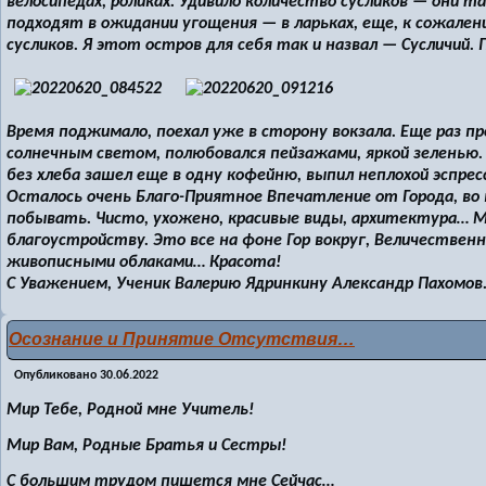
велосипедах, роликах. Удивило количество сусликов — они т
подходят в ожидании угощения — в ларьках, еще, к сожален
сусликов. Я этот остров для себя так и назвал — Сусличий
Время поджимало, поехал уже в сторону вокзала. Еще раз п
солнечным светом, полюбовался пейзажами, яркой зеленью.
без хлеба зашел еще в одну кофейню, выпил неплохой эспресс
Осталось очень Благо-Приятное Впечатление от Города, во 
побывать. Чисто, ухожено, красивые виды, архитектура… 
благоустройству. Это все на фоне Гор вокруг, Величественно
живописными облаками… Красота!
С Уважением, Ученик Валерию Ядринкину Александр Пахомов
Осознание и Принятие Отсутствия…
Опубликовано
30.06.2022
Мир Тебе, Родной мне Учитель!
Мир Вам, Родные Братья и Сестры!
С большим трудом пишется мне Сейчас…