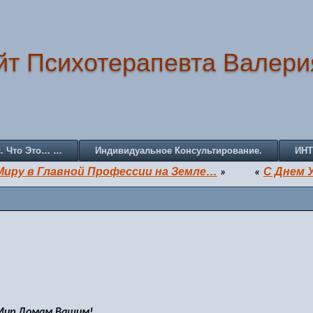
йт Психотерапевта Валери
с. Что Это… …
Индивидуальное Консультирование.
ИН
Миру в Главной Профессии на Земле…
С Днем 
»
«
 Мир Домам Вашим!