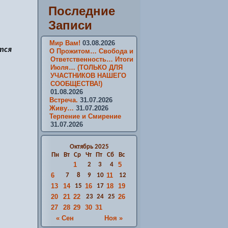
Последние
Записи
Мир Вам!
03.08.2026
тся
О Прожитом… Свобода и
Ответственность… Итоги
Июля… (ТОЛЬКО ДЛЯ
УЧАСТНИКОВ НАШЕГО
СООБЩЕСТВА!)
01.08.2026
Встреча.
31.07.2026
Живу…
31.07.2026
Терпение и Смирение
31.07.2026
Октябрь 2025
Пн
Вт
Ср
Чт
Пт
Сб
Вс
1
5
2
3
4
6
11
7
8
9
10
12
13
14
16
18
19
15
17
20
21
22
26
23
24
25
27
28
29
30
31
« Сен
Ноя »