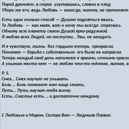
Порой дремлет, в страх укутавшись, словно в плед.
Убери же его, ведь Любовь — никогда, никому, не причиняет
Есть один только способ — Душою подняться ввысь,
То Любовь — как маяк, вот к нему ты всегда стремись.
Обниму всю планету своею Душой ярко-радужной.
Я люблю всех Людей, но поступки… Увы, не каждого.
И я чувствую, жизнь без гордыни теперь прекрасна.
Понимаю — борьба с собственным эго была не напрасна.
Теперь каждый свой день наполняю я яркими, сочными краск
А унынию места нет — не люблю что-то тёмное, липкое, в
P. S.
Смех… Смех научит не унывать
Боль … Боль поможет нам чище стать.
Путь… Путь научит тебя всему.
Есть…Счастье есть … и достаточно каждому.
С Любовью и Миром, Сестра Вам — Людмила Плавко