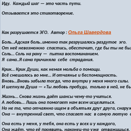
Иду. Каждый шаг — это часть пути.
Отзывается это стихотворение.
Ольга Шавердова
Как разрушается ЭГО. Автор :
Боль…Адская боль..именно так разрушалось раздутое эго.
От неё невозможно спастись, обесточит, где бы ты не был
Соль… Соль на рану — пытка воспоминанием.
Я сама..Я сама причиняла себе страдания.
Крик… Крик Души, как немая мольба о помощи.
Всё смешалось во мне… И отчаянье и беспомощность.
Вновь…Вновь забыла тогда, что внутри у меня много силы.
И шепнула Душа — «Ты любовь пробуди, только в ней, не б
Жизнь… Снова жизнь даёт шансы чему-то учиться.
А любовь… Лишь она помогает нам всем исцелиться.
Но не та, что отчаянно ищем в объятьях друг друга, снару
Она — внутренний свет, что спасает нас в самую лютую 
Она есть у меня, у тебя, она есть у всех и у каждого,
Она ждёт, что её проявить, наконец-то уже отважишься.